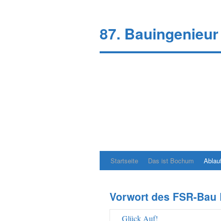
87. Bauingenieur
Startseite
Das ist Bochum
Ablau
Springe
zum
Vorwort des FSR-Bau
Inhalt
Glück Auf!