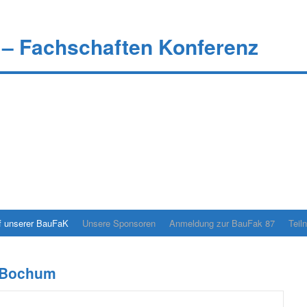
 – Fachschaften Konferenz
f unserer BauFaK
Unsere Sponsoren
Anmeldung zur BauFak 87
Teil
 Bochum