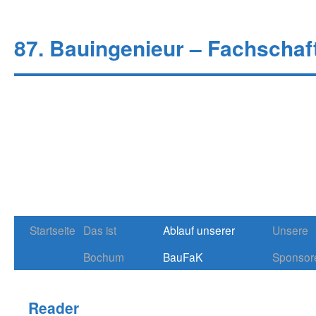
87. Bauingenieur – Fachschaf
Startseite
Das ist
Ablauf unserer
Unsere
Springe
Bochum
BauFaK
Sponsor
zum
Inhalt
Reader