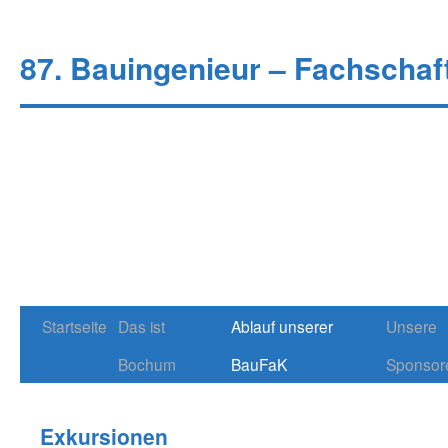
87. Bauingenieur – Fachschaf
Startseite
Das ist
Ablauf unserer
Unsere
Springe
Bochum
BauFaK
Sponsor
zum
Inhalt
Exkursionen